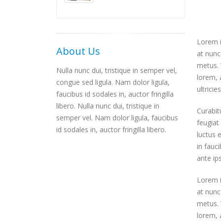
Lorem i
About Us
at nun
metus. 
Nulla nunc dui, tristique in semper vel,
lorem, 
congue sed ligula. Nam dolor ligula,
ultricie
faucibus id sodales in, auctor fringilla
libero. Nulla nunc dui, tristique in
Curabit
semper vel. Nam dolor ligula, faucibus
feugiat
id sodales in, auctor fringilla libero.
luctus 
in fauc
ante ip
Lorem i
at nun
metus. 
lorem, 