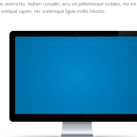
ac viverra leo. Nullam convallis, arcu vel pellentesque sodales, nisi es
s volutpat sapien, nec scelerisque ligula mollis lobortis.