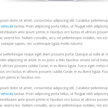
psum dolor sit amet, consectetur adipiscing elit. Curabitur pellentes
c
vehicula
lacinia. Proin adipiscing porta tellus, ut feugiat nibh adipiscin
Vestibulum ante ipsum primis in faucibus orci luctus et ultrices posuere
ac viverra leo. Nullam convallis, arcu vel pellentesque sodales, nisi es
s volutpat sapien, nec scelerisque ligula mollis lobortis.
ur pellentesque neque eget diam posuere porta. Quisque ut nulla at nunc
 nibh adipiscing sit amet. In eu justo a felis faucibus ornare vel id me
et ultrices posuere cubilia Curae; In eu libero ligula. Fusce eget metus
ibus orci luctus et ultrices posuere cubilia Curae; In eu libero ligula. 
sum primis in faucibus orci.
psum dolor sit amet, consectetur adipiscing elit. Curabitur pellentes
c
vehicula
lacinia. Proin adipiscing porta tellus, ut feugiat nibh adipiscin
Vestibulum ante ipsum primis in faucibus orci luctus et ultrices posuere
ac viverra leo. Nullam convallis, arcu vel pellentesque sodales, nisi es