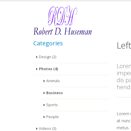
Categories
Lef
Design (2)
Lorem
Photos (4)
imper
dis p
Animals
hendr
Business
Sports
Lorem i
People
at nun
metus. 
Videos (3)