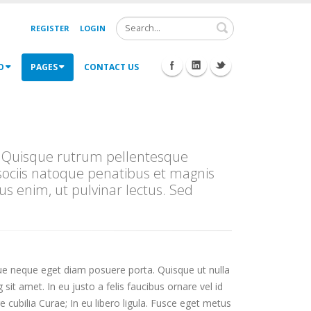
Search
REGISTER
LOGIN
O
PAGES
CONTACT US
t. Quisque rutrum pellentesque
 sociis natoque penatibus et magnis
us enim, ut pulvinar lectus. Sed
que neque eget diam posuere porta. Quisque ut nulla
g sit amet. In eu justo a felis faucibus ornare vel id
 cubilia Curae; In eu libero ligula. Fusce eget metus