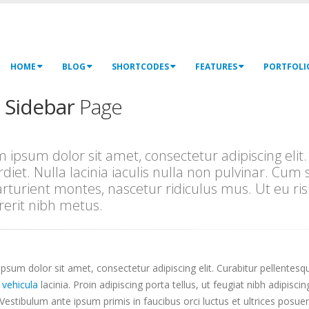
HOME
BLOG
SHORTCODES
FEATURES
PORTFOLI
t
Sidebar
Page
 ipsum dolor sit amet, consectetur adipiscing eli
diet. Nulla lacinia iaculis nulla non pulvinar. Cum
arturient montes, nascetur ridiculus mus. Ut eu ris
erit nibh metus.
psum dolor sit amet, consectetur adipiscing elit. Curabitur pellentes
c
vehicula
lacinia. Proin adipiscing porta tellus, ut feugiat nibh adipiscin
Vestibulum ante ipsum primis in faucibus orci luctus et ultrices posuere